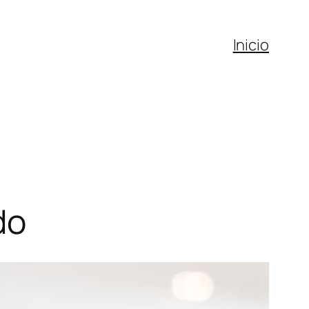
Inicio
do