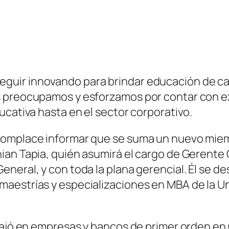
uir innovando para brindar educación de cali
s preocupamos y esforzamos por contar con ex
cativa hasta en el sector corporativo.​
complace informar que se suma un nuevo miem
ian Tapia, quién asumirá el cargo de Gerente 
neral, y con toda la plana gerencial. Él se d
aestrías y especializaciones en MBA de la Uni
.
abajó en empresas y bancos de primer orden en