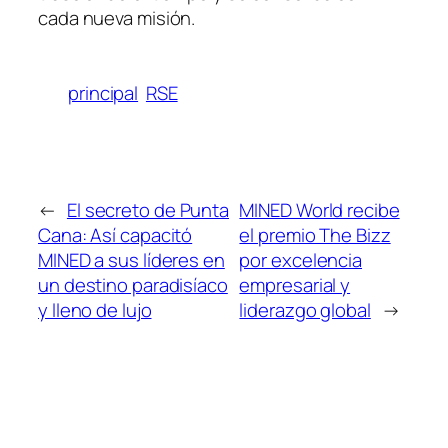
cada nueva misión.
principal
RSE
←
El secreto de Punta
MINED World recibe
Cana: Así capacitó
el premio The Bizz
MINED a sus líderes en
por excelencia
un destino paradisíaco
empresarial y
y lleno de lujo
liderazgo global
→