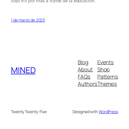
todo e ir por más a través de la educación.
1 de marzo de 2023
Blog
Events
MINED
About
Shop
FAQs
Patterns
Authors
Themes
Twenty Twenty-Five
Designed with
WordPress