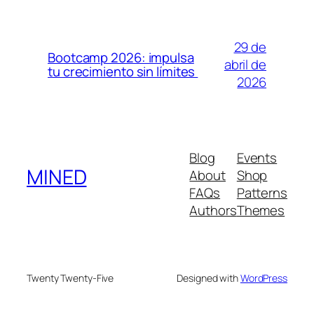
29 de
Bootcamp 2026: impulsa
abril de
tu crecimiento sin límites
2026
Blog
Events
MINED
About
Shop
FAQs
Patterns
Authors
Themes
Twenty Twenty-Five
Designed with
WordPress