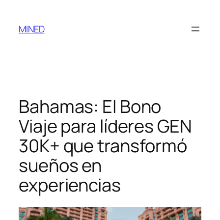
Saltar
al
MINED
contenido
Bahamas: El Bono
Viaje para líderes GEN
30K+ que transformó
sueños en
experiencias