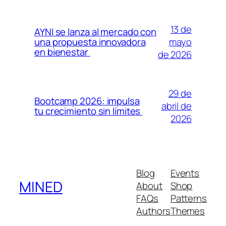
13 de
AYNI se lanza al mercado con
mayo
una propuesta innovadora
en bienestar
de 2026
29 de
Bootcamp 2026: impulsa
abril de
tu crecimiento sin límites
2026
Blog
Events
MINED
About
Shop
FAQs
Patterns
Authors
Themes