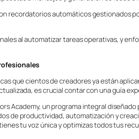
con recordatorios automáticos gestionados por
ales al automatizar tareas operativas, y enf
rofesionales
icas que cientos de creadores ya están aplica
tualizada, es crucial contar con una guía exp
tors Academy, un programa integral diseñado
dos de productividad, automatización y creac
tienes tu voz única y optimizas todos tus rec