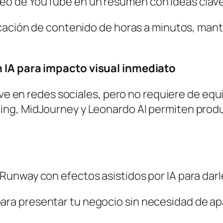
deo de YouTube en un resumen con ideas clave
icación de contenido de horas a minutos, mant
 IA para impacto visual inmediato
lave en redes sociales, pero no requiere de eq
ng, MidJourney y Leonardo AI permiten produc
 Runway con efectos asistidos por IA para darl
para presentar tu negocio sin necesidad de a