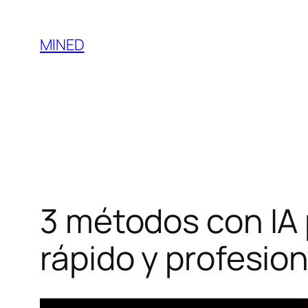
Saltar
al
MINED
contenido
3 métodos con IA
rápido y profesion