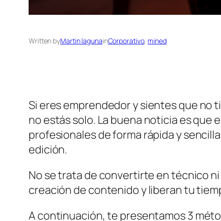
Written by
Martin laguna
in
Corporativo
, 
mined
Si eres emprendedor y sientes que no t
no estás solo. La buena noticia es que
profesionales de forma rápida y sencilla 
edición.
No se trata de convertirte en técnico ni
creación de contenido y liberan tu tiem
A continuación, te presentamos 3 mét